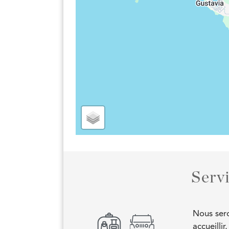
Serv
Nous sero
accueilli