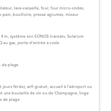
ateur, lave-vaisselle, four, four micro-ondes,
lle-pain, bouilloire, presse agrumes, mixeur
x 4 m, système son SONOS transats, Solarium
BQ au gaz, porte d’entrée a code
es de plage
ours fériés), wifi gratuit, accueil à l’aéroport ou
ant une bouteille de vin ou de Champagne, linge
es de plage