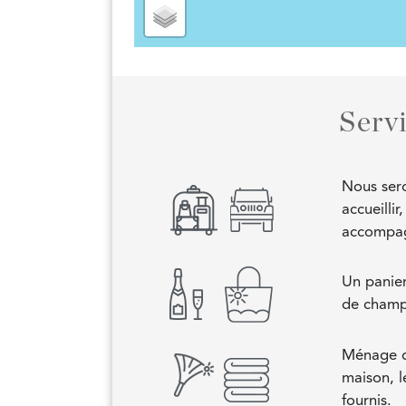
Serv
Nous sero
accueilli
accompagn
Un panier
de cham
Ménage qu
maison, l
fournis.