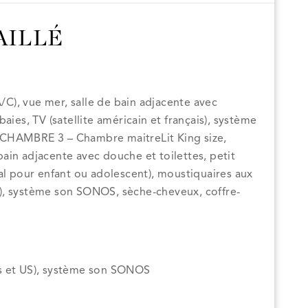
AILLÉ
A/C), vue mer, salle de bain adjacente avec
aies, TV (satellite américain et français), système
tCHAMBRE 3 – Chambre maitreLit King size,
 bain adjacente avec douche et toilettes, petit
al pour enfant ou adolescent), moustiquaires aux
ais), système son SONOS, sèche-cheveux, coffre-
çais et US), système son SONOS