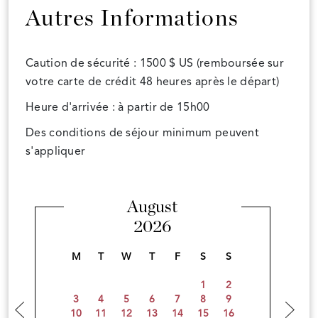
Autres Informations
Caution de sécurité : 1500 $ US (remboursée sur
votre carte de crédit 48 heures après le départ)
Heure d'arrivée : à partir de 15h00
Des conditions de séjour minimum peuvent
s'appliquer
August
2026
M
T
W
T
F
S
S
1
2
3
4
5
6
7
8
9
10
11
12
13
14
15
16