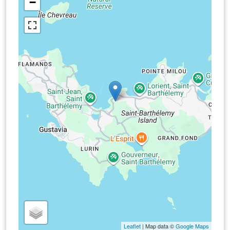
−
Leaflet
| Map data ©
Google Maps